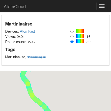
AtomCloud
Toggl
navig
Martinlaakso
Devices:
AtomFast
Views: 2421
16
Points count:
3506
32
Tags
Martinlaakso,
Финляндия