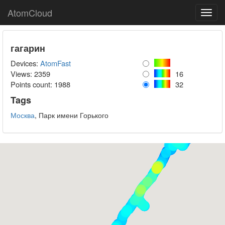
AtomCloud
Toggl
navig
гагарин
Devices:
AtomFast
Views: 2359
16
Points count:
1988
32
Tags
Москва
, Парк имени Горького