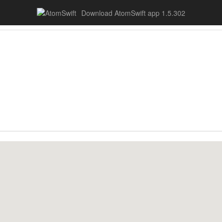
Download AtomSwift app 1.5.302