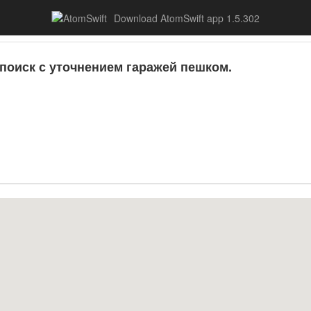
Download AtomSwift app 1.5.302
поиск с уточнением гаражей пешком.