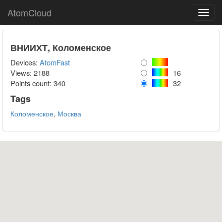
AtomCloud
Toggl
navig
ВНИИХТ, Коломенское
Devices:
AtomFast
Views: 2188
16
Points count:
340
32
Tags
Коломенское
,
Москва