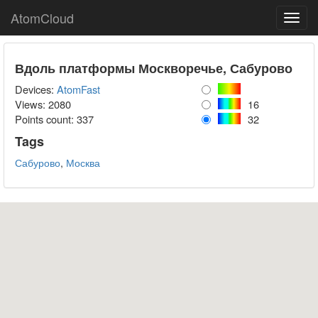
AtomCloud
Toggl
navig
Вдоль платформы Москворечье, Сабурово
Devices:
AtomFast
Views: 2080
16
Points count:
337
32
Tags
Сабурово
,
Москва