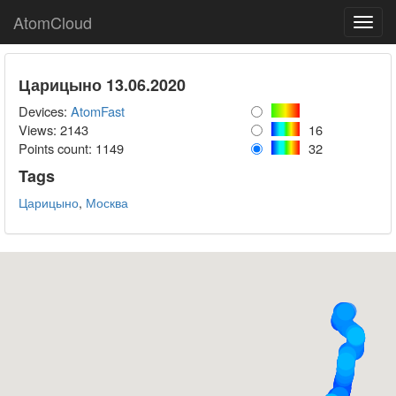
AtomCloud
Toggl
navig
Царицыно 13.06.2020
Devices:
AtomFast
Views: 2143
16
Points count:
1149
32
Tags
Царицыно
,
Москва