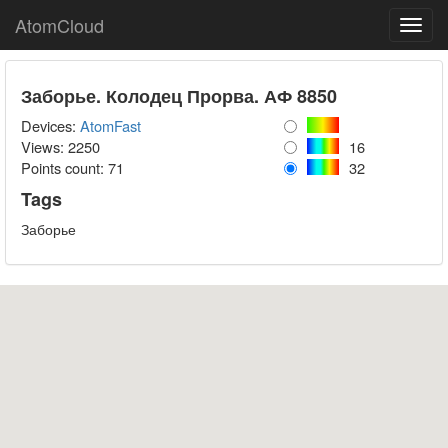
AtomCloud
Toggl
navig
Заборье. Колодец Прорва. АФ 8850
Devices:
AtomFast
Views: 2250
16
Points count:
71
32
Tags
Заборье