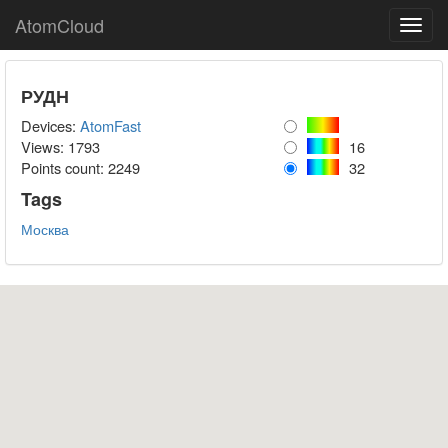
AtomCloud
Toggl
navig
РУДН
Devices:
AtomFast
Views: 1793
16
Points count:
2249
32
Tags
Москва