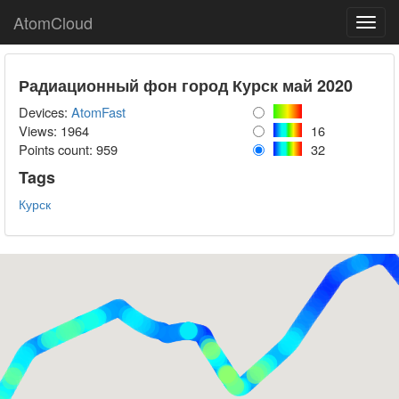
AtomCloud
Toggl
navig
Радиационный фон город Курск май 2020
Devices:
AtomFast
Views: 1964
16
Points count:
959
32
Tags
Курск