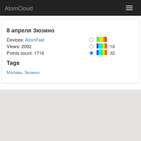
AtomCloud
Toggl
navig
8 апреля Зюзино
Devices:
AtomFast
Views: 2092
16
Points count:
1716
32
Tags
Москва
,
Зюзино