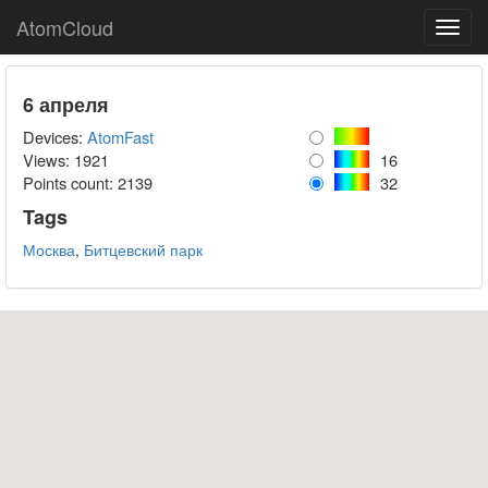
AtomCloud
Toggl
navig
6 апреля
Devices:
AtomFast
Views: 1921
16
Points count:
2139
32
Tags
Москва
,
Битцевский парк