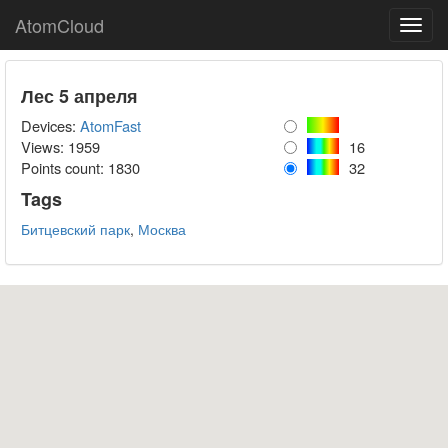
AtomCloud
Toggl
navig
Лес 5 апреля
Devices:
AtomFast
Views: 1959
16
Points count:
1830
32
Tags
Битцевский парк
,
Москва