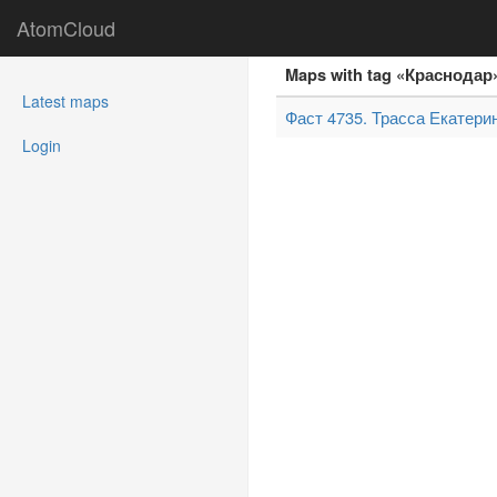
AtomCloud
Maps with tag «Краснода
(current)
Latest maps
Фаст 4735. Трасса Екатери
Login