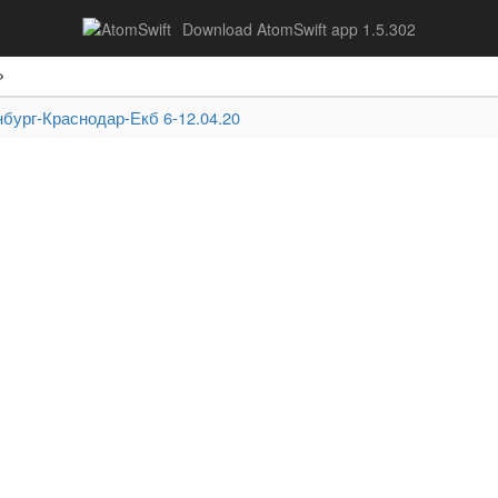
Download AtomSwift app 1.5.302
р»
нбург-Краснодар-Екб 6-12.04.20