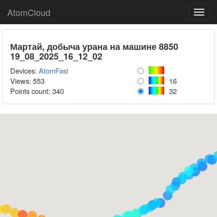
AtomCloud
Toggl
navig
Мартай, добыча урана на машине 8850
19_08_2025_16_12_02
Devices:
AtomFast
Views: 553
16
Points count:
340
32